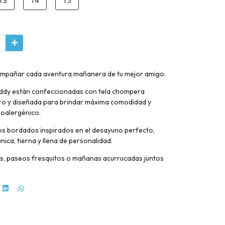
T3
T4
T5
ompañar cada aventura mañanera de tu mejor amigo.
ddy están confeccionadas con tela chompera
tro y diseñada para brindar máxima comodidad y
poalergénico.
s bordados inspirados en el desayuno perfecto,
nica, tierna y llena de personalidad.
as, paseos fresquitos o mañanas acurrucadas juntos