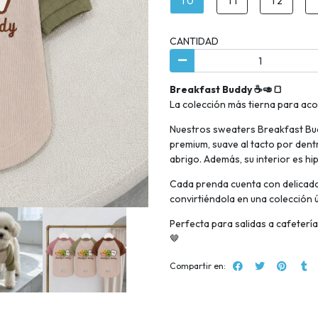
T0
T1
T2
CANTIDAD
Breakfast Buddy ☕🥑🍞
La colección más tierna para ac
Nuestros sweaters Breakfast Bu
premium, suave al tacto por den
abrigo. Además, su interior es hi
Cada prenda cuenta con delicado
convirtiéndola en una colección ú
Perfecta para salidas a cafeterí
🤎
Compartir en: