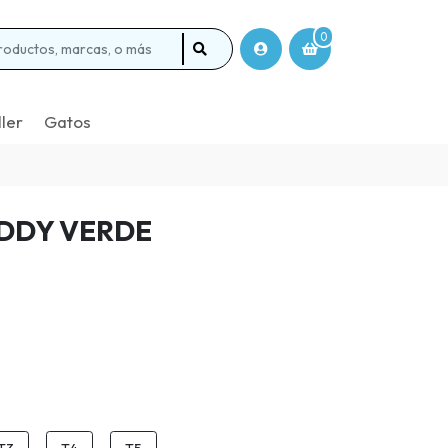
0
ller
Gatos
DDY VERDE