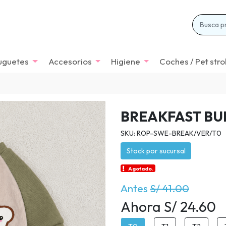
uguetes
Accesorios
Higiene
Coches / Pet stro
BREAKFAST BU
SKU: ROP-SWE-BREAK/VER/T0
Stock por sucursal
Agotado.
Antes
S/ 41.00
Ahora S/ 24.60