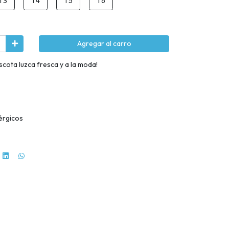
T3
T4
T5
T6
Agregar al carro
cota luzca fresca y a la moda!
érgicos