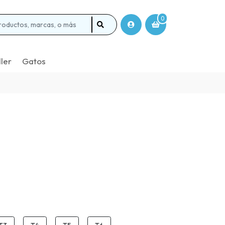
0
ller
Gatos