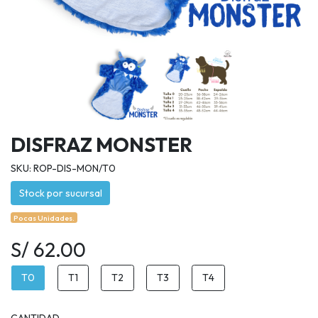
DISFRAZ MONSTER
SKU: ROP-DIS-MON/T0
Stock por sucursal
Pocas Unidades.
S/ 62.00
T0
T1
T2
T3
T4
CANTIDAD