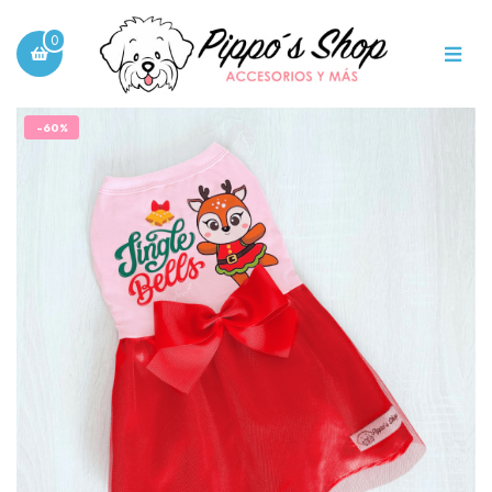
0
-60%