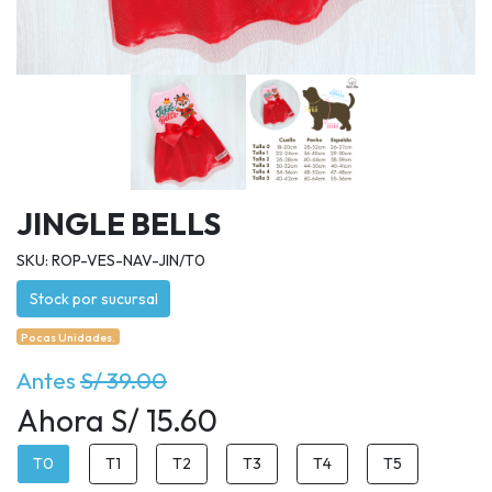
JINGLE BELLS
SKU: ROP-VES-NAV-JIN/T0
Stock por sucursal
Pocas Unidades.
Antes
S/ 39.00
Ahora S/ 15.60
T0
T1
T2
T3
T4
T5