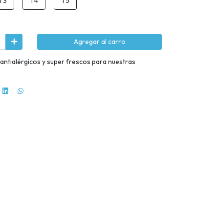
T3
T4
T5
Agregar al carro
ntialérgicos y super frescos para nuestras