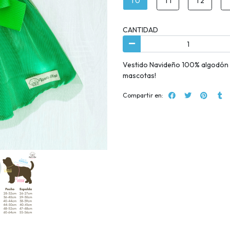
T0
T1
T2
CANTIDAD
Vestido Navideño 100% algodón a
mascotas!
Compartir en: