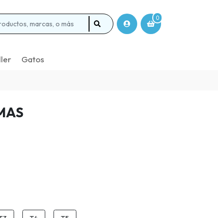
0
ller
Gatos
MAS