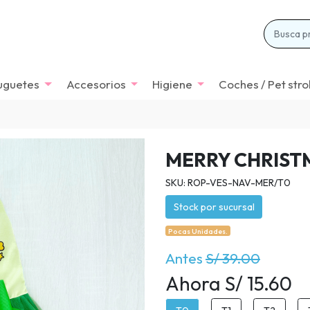
uguetes
Accesorios
Higiene
Coches / Pet stro
MERRY CHRIST
SKU: ROP-VES-NAV-MER/T0
Stock por sucursal
Pocas Unidades.
Antes
S/ 39.00
Ahora S/ 15.60