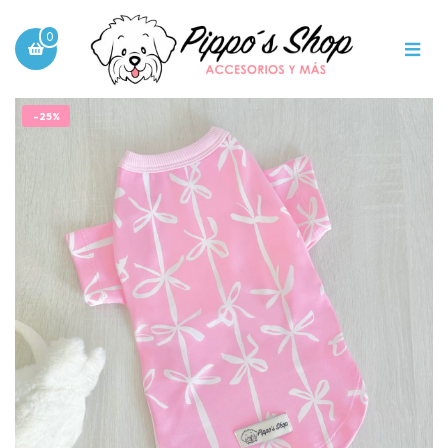
0
-25%