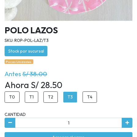
POLO LAZOS
SKU: ROP-POL-LAZ/T3
Stock por sucursal
Pocas Unidades.
Antes
S/ 38.00
Ahora S/ 28.50
T0
T1
T2
T3
T4
CANTIDAD