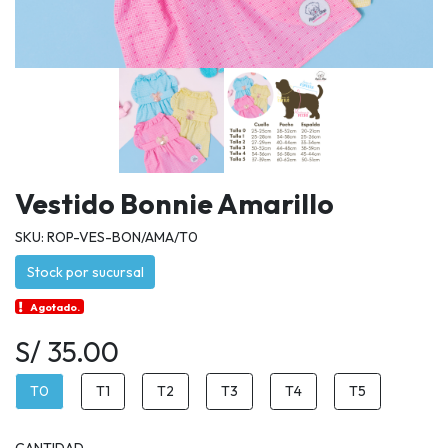
Vestido Bonnie Amarillo
SKU: ROP-VES-BON/AMA/T0
Stock por sucursal
Agotado.
S/ 35.00
T0
T1
T2
T3
T4
T5
CANTIDAD